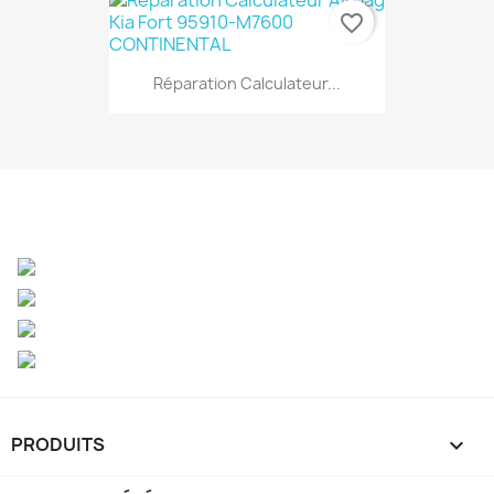
favorite_border
Réparation Calculateur...
PRODUITS
