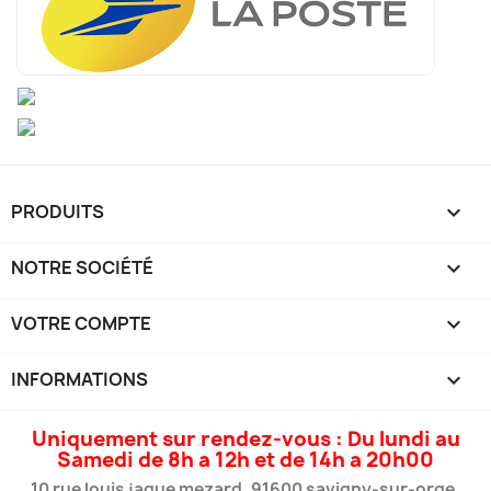
PRODUITS

NOTRE SOCIÉTÉ

VOTRE COMPTE

INFORMATIONS
keyboard_arrow_down
Uniquement sur rendez-vous : Du lundi au
Samedi de 8h a 12h et de 14h a 20h00
10 rue louis jaque mezard, 91600 savigny-sur-orge,