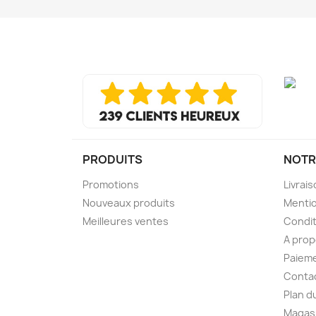
PRODUITS
NOTR
Promotions
Livrai
Nouveaux produits
Mentio
Meilleures ventes
Condit
A pro
Paieme
Conta
Plan d
Magas