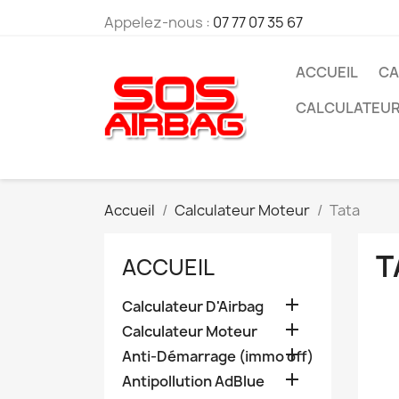
Appelez-nous :
07 77 07 35 67
ACCUEIL
CA
CALCULATEU
Accueil
Calculateur Moteur
Tata
T
ACCUEIL

Calculateur D'Airbag

Calculateur Moteur

Anti-Démarrage (immo off)

Antipollution AdBlue