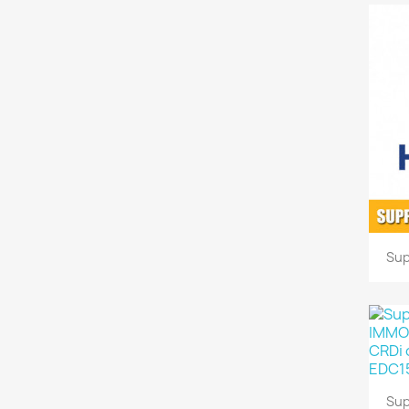
Sup
Sup