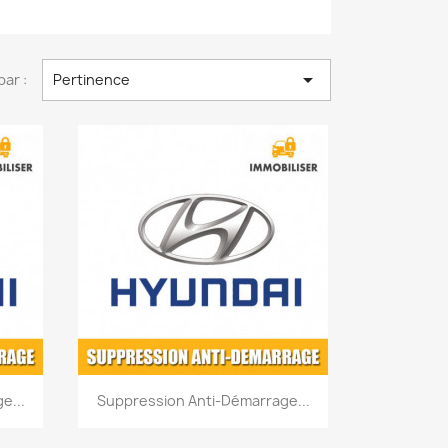

par :
Pertinence
Aperçu rapide

e...
Suppression Anti-Démarrage...