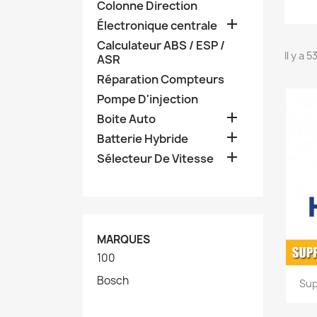
Colonne Direction

Électronique centrale
Calculateur ABS / ESP /
Il y a 
ASR
Réparation Compteurs
Pompe D'injection

Boite Auto

Batterie Hybride

Sélecteur De Vitesse
MARQUES
100
Bosch
Sup