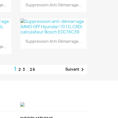
Aperçu rapide

e...
Suppression Anti-Démarrage...
Aperçu rapide

Suppression Anti-Démarrage...
e...
1

Suivant
2
3
…
26