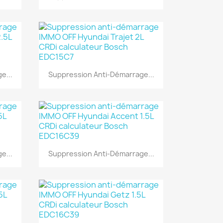
Aperçu rapide

e...
Suppression Anti-Démarrage...
Aperçu rapide

e...
Suppression Anti-Démarrage...