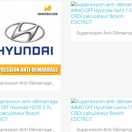
Aperçu rapide

Suppression Anti-Démarrag
Aperçu rapide

pression Anti-Démarrage...
Aperçu rapide
Aperçu rapide


pression Anti-Démarrage...
Suppression Anti-Démarrag