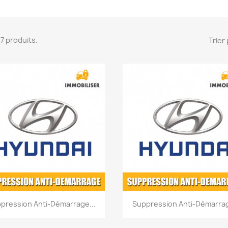
537 produits.
Trier 
Aperçu rapide
Aperçu rapide


pression Anti-Démarrage...
Suppression Anti-Démarrag