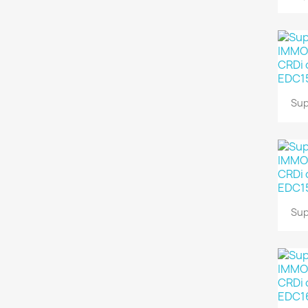
Sup
Sup