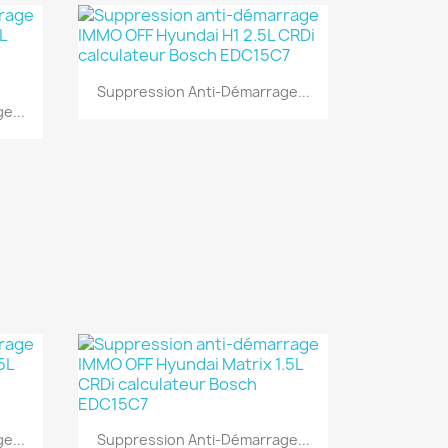
Aperçu rapide

Suppression Anti-Démarrage...
e...
Aperçu rapide

e...
Suppression Anti-Démarrage...