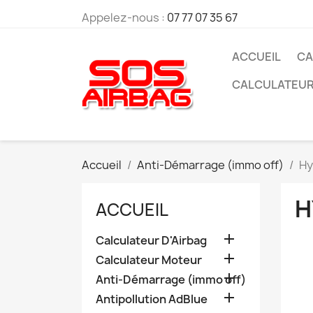
Appelez-nous :
07 77 07 35 67
ACCUEIL
CA
CALCULATEU
Accueil
Anti-Démarrage (immo off)
Hy
H
ACCUEIL

Calculateur D'Airbag

Calculateur Moteur

Anti-Démarrage (immo off)

Antipollution AdBlue