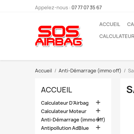
Appelez-nous :
07 77 07 35 67
ACCUEIL
CA
CALCULATEU
Accueil
Anti-Démarrage (immo off)
S
S
ACCUEIL

Calculateur D'Airbag

Calculateur Moteur

Anti-Démarrage (immo off)

Antipollution AdBlue