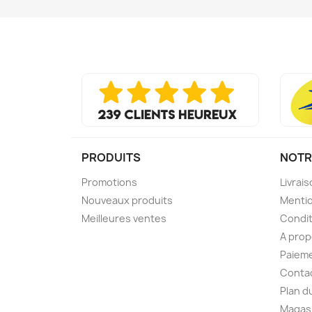
PRODUITS
NOTR
Promotions
Livrai
Nouveaux produits
Mentio
Meilleures ventes
Condit
A pro
Paieme
Conta
Plan d
Magas