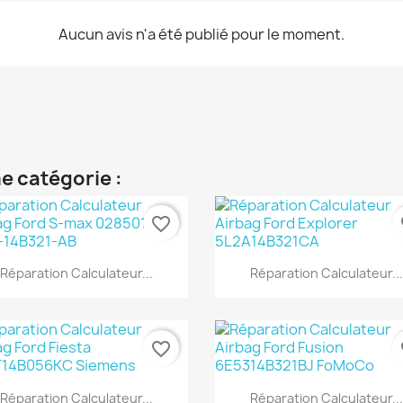
Aucun avis n'a été publié pour le moment.
e catégorie :
favorite_border
fa
Aperçu rapide
Aperçu rapide


Réparation Calculateur...
Réparation Calculateur...
favorite_border
fa
Aperçu rapide
Aperçu rapide


Réparation Calculateur...
Réparation Calculateur...