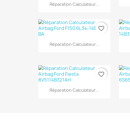
Aperçu rapide

Réparation Calculateur...
favorite_border
Aperçu rapide

Réparation Calculateur...
favorite_border
Aperçu rapide

Réparation Calculateur...