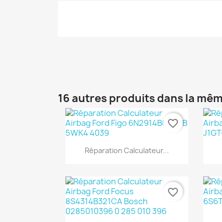
16 autres produits dans la mêm
favorite_border
Aperçu rapide

Réparation Calculateur...
favorite_border