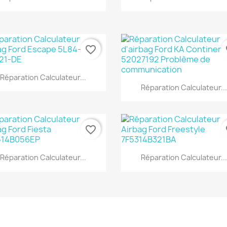
favorite_border
fa
Aperçu rapide

Réparation Calculateur...
Aperçu rapide

Réparation Calculateur...
favorite_border
fa
Aperçu rapide
Aperçu rapide


Réparation Calculateur...
Réparation Calculateur...